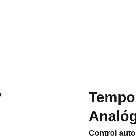
DESCUENTOS ESPECIALES EN EQUIPOS Y ACCESORIOS
pieza Cocinas
Limpieza Lavandería
Limpieza Alb
icies
Recubrimientos
Equipos de Medición
Escal
Iluminación
Automatización
Tempo
Analóg
Control auto