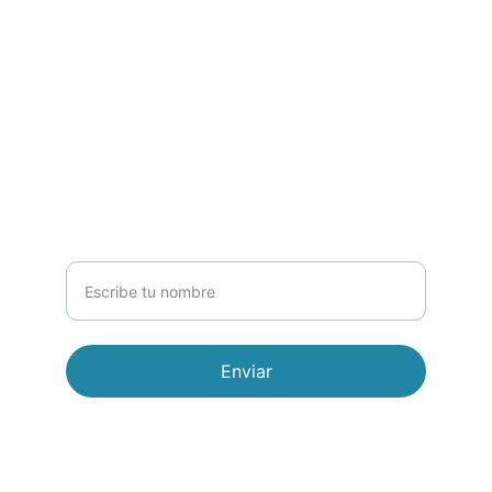
WHATSAPP
CORREO
744 486 0367
ventas1biolab@gmail.com
NEWSLETTER
Nombre completo
Enviar