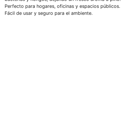
Perfecto para hogares, oficinas y espacios públicos.
Fácil de usar y seguro para el ambiente.
Productos Biolab Pacifico
AV.CUAUHTEMOC #235, 
FRACCIONAMIENTO MARROQUIN 
C.P.39640 
OFICINA :744-157-88-15