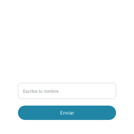
WHATSAPP
CORREO
744 486 0367
ventas1biolab@gmail.com
NEWSLETTER
Nombre completo
Enviar