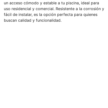
un acceso cómodo y estable a tu piscina, ideal para
uso residencial y comercial. Resistente a la corrosión y
fácil de instalar, es la opción perfecta para quienes
buscan calidad y funcionalidad.
Productos Biolab Pacifico
AV.CUAUHTEMOC #235, 
FRACCIONAMIENTO MARROQUIN 
C.P.39640 
OFICINA :744-157-88-15